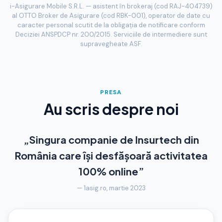
i-Asigurare Mobile S.R.L. — asistent în brokeraj (cod RAJ-404739)
al OTTO Broker de Asigurare (cod RBK-001), operator de date cu
caracter personal scutit de la obligația de notificare conform
Deciziei ANSPDCP nr. 200/2015. Serviciile de intermediere sunt
supravegheate ASF.
PRESA
Au scris despre noi
„Singura companie de Insurtech din
România care își desfășoară activitatea
100% online”
— 1asig.ro, martie 2023