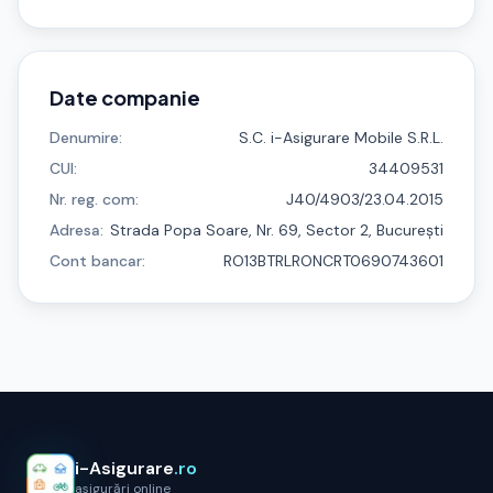
Date companie
Denumire:
S.C. i-Asigurare Mobile S.R.L.
CUI:
34409531
Nr. reg. com:
J40/4903/23.04.2015
Adresa:
Strada Popa Soare, Nr. 69, Sector 2, București
Cont bancar:
RO13BTRLRONCRT0690743601
i-Asigurare
.ro
asigurări online