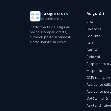
Asigurări
i-Asigurare
.ro
asigurări online
RCA
Platforma ta de asigurări
Călătorie
online. Compari oferte,
Locuință
cumperi polițe și primești
alerte înainte să expire.
PAD
CASCO
Bicicletă
Răspundere civ
Malpraxis
CMR transport
Accidente călăt
Accidente per
Cetățeni străin
Asistență rutie