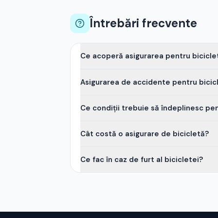
Întrebări frecvente
Ce acoperă asigurarea pentru bicicle
Poți alege din trei pachete:
Furt
(acoperă 
Asigurarea de accidente pentru bicicle
Accidente + Răspundere civilă
(pachet
Da, asigurarea de accidente este valabil
Ce condiții trebuie să îndeplinesc pen
civilă acoperă toți membrii familiei, nu doar
Bicicleta trebuie
asigurată cu dispoziti
Cât costă o asigurare de bicicletă?
factura
de achiziție ca dovadă a valorii.
Prețul variază în funcție de valoarea bici
Ce fac în caz de furt al bicicletei?
accidente + răspundere civilă) oferă prote
Raportează furtul la poliție și obține un
bicicletei. Despăgubirea se face în funcție