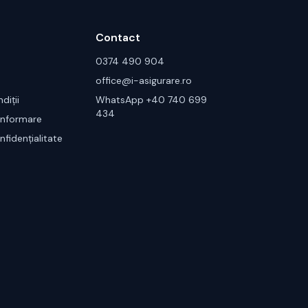
Contact
0374 490 904
office@i-asigurare.ro
diții
WhatsApp +40 740 699
434
informare
nfidențialitate