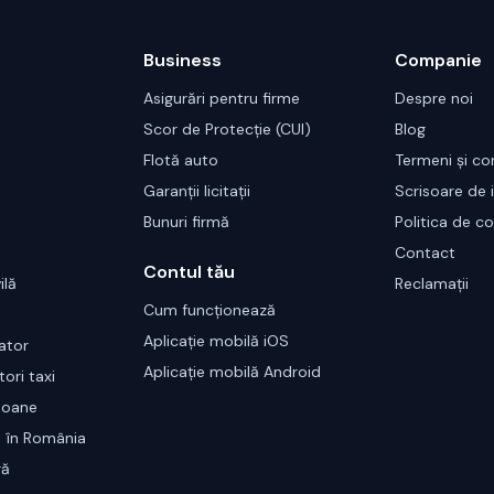
Business
Companie
Asigurări pentru firme
Despre noi
Scor de Protecție (CUI)
Blog
Flotă auto
Termeni și con
Garanții licitații
Scrisoare de 
Bunuri firmă
Politica de co
Contact
Contul tău
ilă
Reclamații
Cum funcționează
Aplicație mobilă iOS
ator
Aplicație mobilă Android
ori taxi
soane
i în România
ră