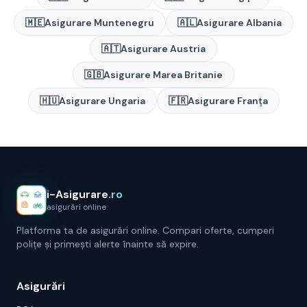
🇲🇪
Asigurare
Muntenegru
🇦🇱
Asigurare
Albania
🇦🇹
Asigurare
Austria
🇬🇧
Asigurare
Marea Britanie
🇭🇺
Asigurare
Ungaria
🇫🇷
Asigurare
Franța
i-Asigurare
.ro
asigurări online
Platforma ta de asigurări online. Compari oferte, cumperi
polițe și primești alerte înainte să expire.
Asigurări