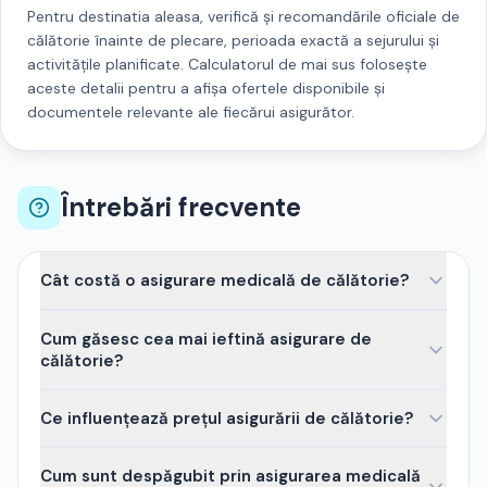
Pentru
destinatia aleasa
, verifică și recomandările oficiale de
călătorie înainte de plecare, perioada exactă a sejurului și
activitățile planificate. Calculatorul de mai sus folosește
aceste detalii pentru a afișa ofertele disponibile și
documentele relevante ale fiecărui asigurător.
Întrebări frecvente
Cât costă o asigurare medicală de călătorie?
Depinde de destinație și de numărul de zile. Pe baza
Cum găsesc cea mai ieftină asigurare de
polițelor emise prin i-Asigurare în ultimele 12 luni:
călătorie?
pentru un sejur de o săptămână în Europa (Grecia,
Turcia, Bulgaria, Italia, Spania), prețurile pornesc de la
Comparând ofertele mai multor asigurători pentru
Ce influențează prețul asigurării de călătorie?
aproximativ 40 de lei
; pentru city-break-uri de 2-4
aceleași date — exact ce face calculatorul nostru.
zile, de la
22-36 de lei
. Pentru SUA, unde costurile
Atenție însă: cea mai ieftină poliță nu e mereu cea
Principalii factori:
durata sejurului
(cel mai
Cum sunt despăgubit prin asigurarea medicală
medicale sunt uriașe, prima e mai mare — de la circa
potrivită. Verifică
suma asigurată
(pentru destinații
important),
destinația
(SUA și Canada costă sensibil