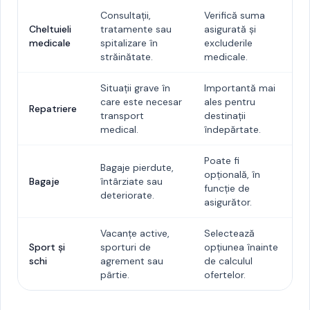
Consultații,
Verifică suma
Cheltuieli
tratamente sau
asigurată și
medicale
spitalizare în
excluderile
străinătate.
medicale.
Situații grave în
Importantă mai
care este necesar
ales pentru
Repatriere
transport
destinații
medical.
îndepărtate.
Poate fi
Bagaje pierdute,
opțională, în
Bagaje
întârziate sau
funcție de
deteriorate.
asigurător.
Vacanțe active,
Selectează
Sport și
sporturi de
opțiunea înainte
schi
agrement sau
de calculul
pârtie.
ofertelor.