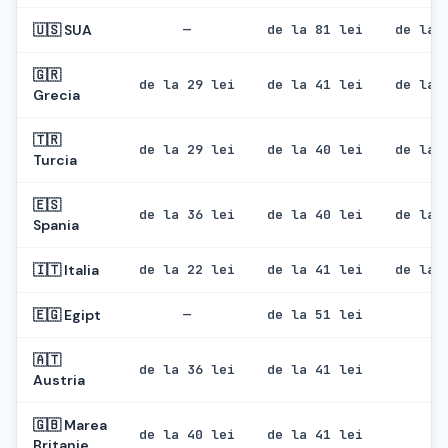
🇺🇸
SUA
—
de la 81 lei
de la 
🇬🇷
de la 29 lei
de la 41 lei
de la 
Grecia
🇹🇷
de la 29 lei
de la 40 lei
de la 
Turcia
🇪🇸
de la 36 lei
de la 40 lei
de la 
Spania
🇮🇹
Italia
de la 22 lei
de la 41 lei
de la 
🇪🇬
Egipt
—
de la 51 lei
—
🇦🇹
de la 36 lei
de la 41 lei
—
Austria
🇬🇧
Marea
de la 40 lei
de la 41 lei
—
Britanie