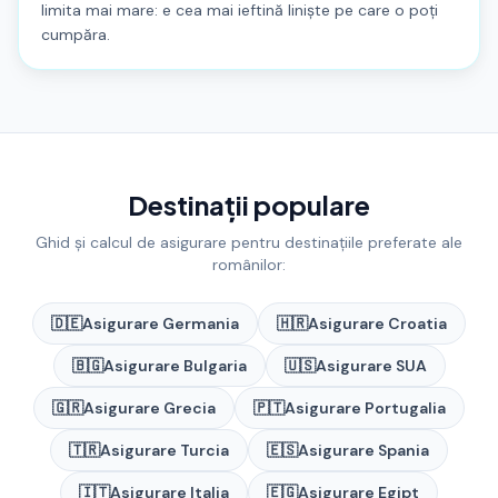
limita mai mare: e cea mai ieftină liniște pe care o poți
cumpăra.
Destinații populare
Ghid și calcul de asigurare pentru destinațiile preferate ale
românilor:
🇩🇪
Asigurare
Germania
🇭🇷
Asigurare
Croatia
🇧🇬
Asigurare
Bulgaria
🇺🇸
Asigurare
SUA
🇬🇷
Asigurare
Grecia
🇵🇹
Asigurare
Portugalia
🇹🇷
Asigurare
Turcia
🇪🇸
Asigurare
Spania
🇮🇹
Asigurare
Italia
🇪🇬
Asigurare
Egipt