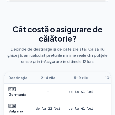
practici sporturi, adaugă extensia pentru sporturi
Depinde de pachetul ales. Unele polițe includ
extreme. Cu cât suma asigurată este mai mare, cu
acoperire pentru anularea sau întârzierea zborului, dar
atât acoperirea include mai multe riscuri.
aceasta nu este standard. Verifică condițiile poliței
pentru a vedea ce riscuri sunt acoperite și în ce
Cât costă o asigurare de
condiții poți solicita despăgubiri.
călătorie?
Depinde de destinație și de câte zile stai. Ca să nu
ghicești, am calculat prețurile minime reale din polițele
emise prin i-Asigurare în ultimele 12 luni:
Destinație
2–4 zile
5–9 zile
10–16
🇩🇪
—
de la 41 lei
—
Germania
🇧🇬
de la 22 lei
de la 41 lei
—
Bulgaria