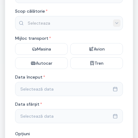
Scop călătorie
*
Mijloc transport
*
Masina
Avion
Autocar
Tren
Data început
*
Selectează data
Data sfârșit
*
Selectează data
Opțiuni