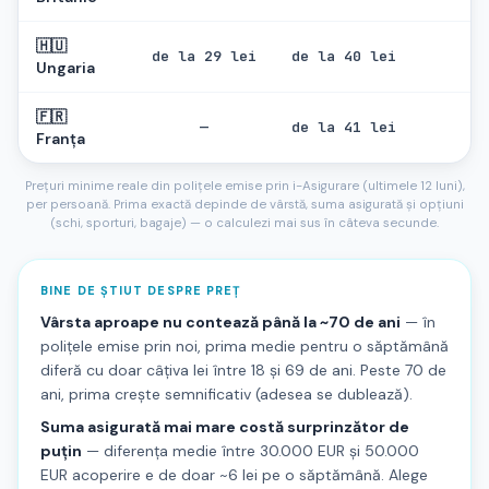
🇭🇺
de la 29 lei
de la 40 lei
—
Ungaria
🇫🇷
—
de la 41 lei
—
Franța
Prețuri minime reale din polițele emise prin i-Asigurare (ultimele 12 luni),
per persoană. Prima exactă depinde de vârstă, suma asigurată și opțiuni
(schi, sporturi, bagaje) — o calculezi mai sus în câteva secunde.
BINE DE ȘTIUT DESPRE PREȚ
Vârsta aproape nu contează până la ~70 de ani
— în
polițele emise prin noi, prima medie pentru o săptămână
diferă cu doar câțiva lei între 18 și 69 de ani. Peste 70 de
ani, prima crește semnificativ (adesea se dublează).
Suma asigurată mai mare costă surprinzător de
puțin
— diferența medie între 30.000 EUR și 50.000
EUR acoperire e de doar ~6 lei pe o săptămână. Alege