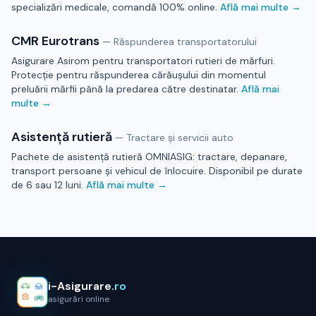
specializări medicale, comandă 100% online.
Află mai multe →
CMR Eurotrans
—
Răspunderea transportatorului
Asigurare Asirom pentru transportatori rutieri de mărfuri.
Protecție pentru răspunderea cărăușului din momentul
preluării mărfii până la predarea către destinatar.
Află mai
multe →
Asistență rutieră
—
Tractare și servicii auto
Pachete de asistență rutieră OMNIASIG: tractare, depanare,
transport persoane și vehicul de înlocuire. Disponibil pe durate
de 6 sau 12 luni.
Află mai multe →
i-Asigurare
.ro
asigurări online