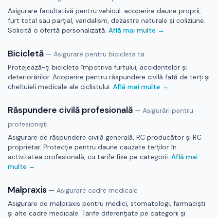
Asigurare facultativă pentru vehicul: acoperire daune proprii,
furt total sau parțial, vandalism, dezastre naturale și coliziune.
Solicită o ofertă personalizată.
Află mai multe →
Bicicletă
—
Asigurare pentru bicicleta ta
Protejează-ți bicicleta împotriva furtului, accidentelor și
deteriorărilor. Acoperire pentru răspundere civilă față de terți și
cheltuieli medicale ale ciclistului.
Află mai multe →
Răspundere civilă profesională
—
Asigurări pentru
profesioniști
Asigurare de răspundere civilă generală, RC producător și RC
proprietar. Protecție pentru daune cauzate terților în
activitatea profesională, cu tarife fixe pe categorii.
Află mai
multe →
Malpraxis
—
Asigurare cadre medicale
Asigurare de malpraxis pentru medici, stomatologi, farmaciști
și alte cadre medicale. Tarife diferențiate pe categorii și