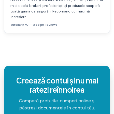
Lucrez cu această societate de mulți ani. Au prețuri mai
mici decât brokerii profesioniști și produsele acoperă
toată gama de asigurări. Recomand cu maximă
încredere.
aureliann70
— Google Reviews
Creează contul și nu mai
ratezi reînnoirea
Compară prețurile, cumperi online și
păstrezi documentele în contul tău.