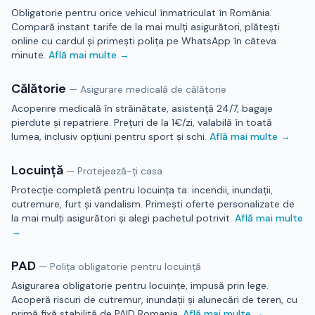
Obligatorie pentru orice vehicul înmatriculat în România.
Compară instant tarife de la mai mulți asigurători, plătești
online cu cardul și primești polița pe WhatsApp în câteva
minute.
Află mai multe →
Călătorie
—
Asigurare medicală de călătorie
Acoperire medicală în străinătate, asistență 24/7, bagaje
pierdute și repatriere. Prețuri de la 1€/zi, valabilă în toată
lumea, inclusiv opțiuni pentru sport și schi.
Află mai multe →
Locuință
—
Protejează-ți casa
Protecție completă pentru locuința ta: incendii, inundații,
cutremure, furt și vandalism. Primești oferte personalizate de
la mai mulți asigurători și alegi pachetul potrivit.
Află mai multe
→
PAD
—
Polița obligatorie pentru locuință
Asigurarea obligatorie pentru locuințe, impusă prin lege.
Acoperă riscuri de cutremur, inundații și alunecări de teren, cu
primă fixă stabilită de PAID Romania.
Află mai multe →