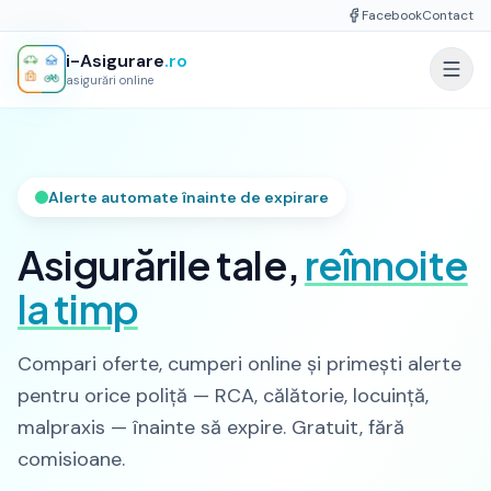
Facebook
Contact
i-Asigurare
.ro
asigurări online
Alerte automate înainte de expirare
Asigurările tale,
reînnoite
la timp
Compari oferte, cumperi online și primești alerte
pentru orice poliță — RCA, călătorie, locuință,
malpraxis — înainte să expire. Gratuit, fără
comisioane.